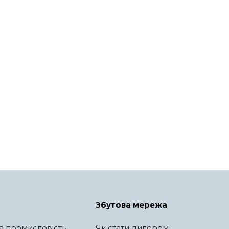
Збутова мережа
а промисловість
Як стати дилером