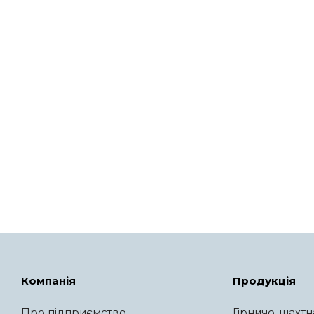
Компанія
Продукція
Про підприємство
Гірничо-шахтн