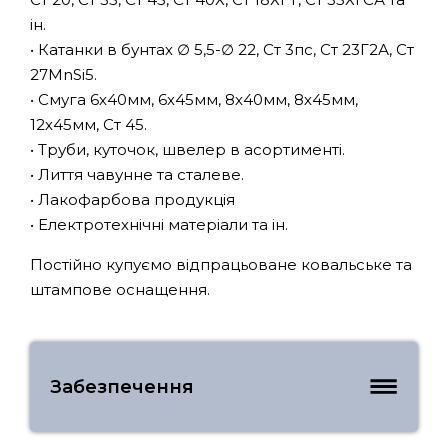
ін.
• Катанки в бунтах ∅ 5,5-∅ 22, Ст 3пс, Ст 23Г2А, Ст
27MnSi5.
• Смуга 6х40мм, 6х45мм, 8х40мм, 8х45мм,
12х45мм, Ст 45.
• Труби, куточок, швелер в асортименті.
• Лиття чавунне та сталеве.
• Лакофарбова продукція
• Електротехнічні матеріали та ін.
Постійно купуємо відпрацьоване ковальське та
штампове оснащення.
Забезпечення