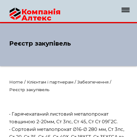
Компанія
Алтекс
Реєстр закупівель
Home
/
Клієнтам і партнерам
/
Забезпечення
/
Реєстр закупівель
• Гарячекатаний листовий металопрокат
товщиною 2-20мм, Ст 3пс, Ст 45, Ст Ст 09Г2С.
• Сортовий металопрокат ∅16-∅ 280 мм, Ст 3пс,
Ст 20, Ст 35, Ст 45, Ст 40Х, Ст 18ХГТ, Ст 35ХГСА та