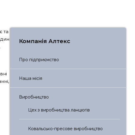
є та
один
Компанія Алтекс
,
Про підприємство
вні
Наша місія
нні,
Виробництво
Цех з виробництва ланцюгів
Ковальсько-пресове виробництво