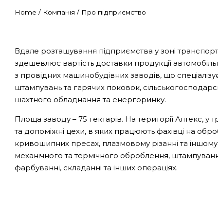
Home
/
Компанія
/
Про підприємство
Вдале розташування підприємства у зоні транспортн
здешевлює вартість доставки продукції автомобіль
з провідних машинобудівних заводів, що спеціалізу
штампувань та гарячих поковок, сільськогосподарсь
шахтного обладнання та енергоринку.
Площа заводу – 75 гектарів. На території Алтекс, 
та допоміжні цехи, в яких працюють фахівці на обр
кривошипних пресах, плазмовому різанні та іншому
механічного та термічного оброблення, штампуванн
фарбуванні, складанні та інших операціях.