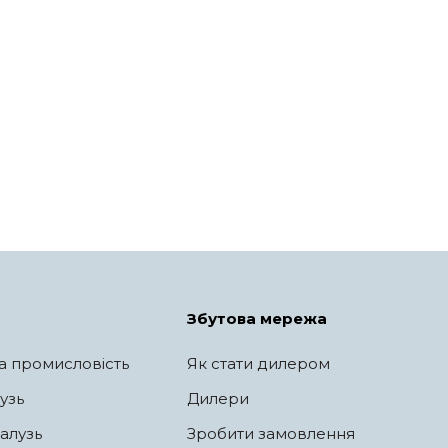
Збутова мережа
а промисловість
Як стати дилером
узь
Дилери
алузь
Зробити замовлення