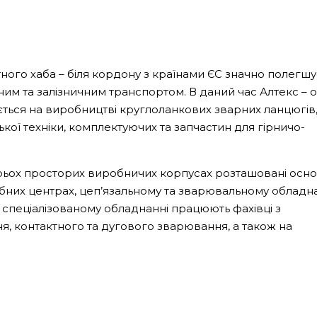
ого хаба – біля кордону з країнами ЄС значно полегшу
ним та залізничним транспортом. В даний час Алтекс – 
ється на виробництві круглоланкових зварних ланцюгів
кої техніки, комплектуючих та запчастин для гірничо-
у трьох просторих виробничих корпусах розташовані осно
обних центрах, цеп’язальному та зварювальному обладна
 спеціалізованому обладнанні працюють фахівці з
я, контактного та дугового зварювання, а також на