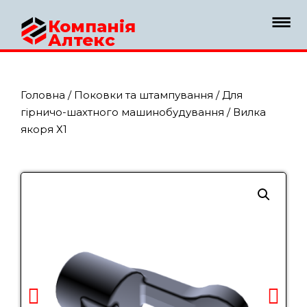
Компанія
Алтекс
Головна
/
Поковки та штампування
/
Для
гірничо-шахтного машинобудування
/ Вилка
якоря Х1