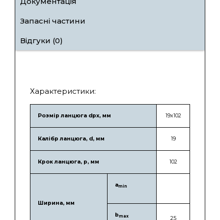
Документація
Запасні частини
Відгуки (0)
Характеристики:
Розмір ланцюга dpx, мм
19х102
Калібр ланцюга, d, мм
19
Крок ланцюга, p, мм
102
a
min
Ширина, мм
b
max
25