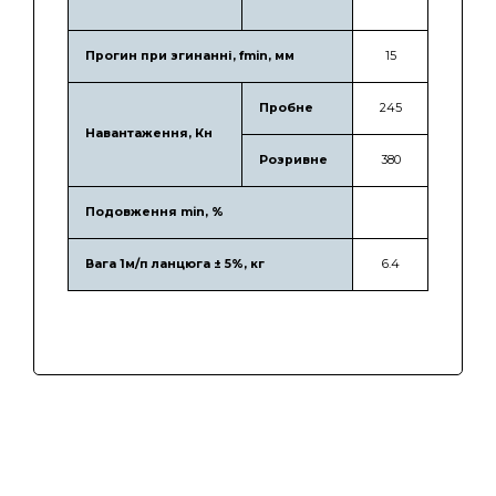
Прогин при згинанні, fmin, мм
15
Пробне
245
Навантаження, Кн
Розривне
380
Подовження min, %
Вага 1м/п ланцюга ± 5%, кг
6.4