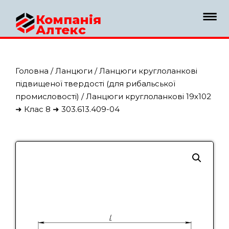
Компанія
Алтекс
Головна
/
Ланцюги
/
Ланцюги круглоланкові
підвищеної твердості (для рибальської
промисловості)
/ Ланцюги круглоланкові 19х102
➜ Клас 8 ➜ 303.613.409-04