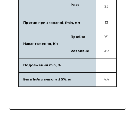
b
max
25
Прогин при згинанні, fmin, мм
13
Пробне
161
Навантаження, Кн
Розривне
283
Подовження min, %
Вага 1м/п ланцюга ± 5%, кг
4.4