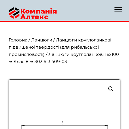
Компанія
Алтекс
Головна
/
Ланцюги
/
Ланцюги круглоланкові
підвищеної твердості (для рибальської
промисловості)
/ Ланцюги круглоланкові 16х100
➜ Клас 8 ➜ 303.613.409-03