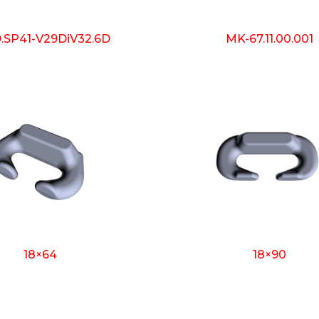
.SP41-V29DiV32.6D
MK-67.11.00.001
18×64
18×90