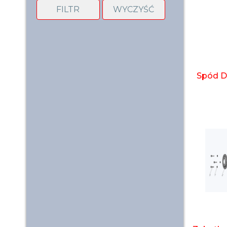
FILTR
WYCZYŚĆ
Spód D