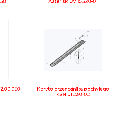
050
Asterisk UV 15.520-01
12.00.050
Koryto przenośnika pochyłego
KSN 01.230-02