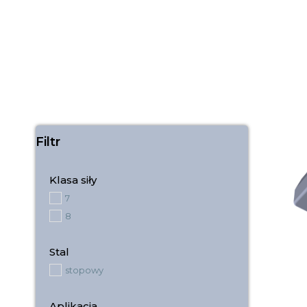
Filtr
Klasa siły
7
8
Stal
stopowy
Aplikacja