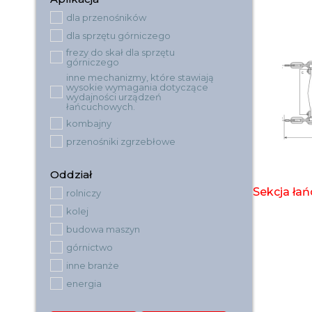
dla przenośników
dla sprzętu górniczego
frezy do skał dla sprzętu
górniczego
inne mechanizmy, które stawiają
wysokie wymagania dotyczące
wydajności urządzeń
łańcuchowych.
kombajny
przenośniki zgrzebłowe
Oddział
Sekcja ła
rolniczy
kolej
budowa maszyn
górnictwo
inne branże
energia