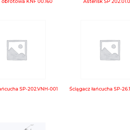
 obrotowa KNF 00.160
Asterisk SP 202.01.
łańcucha SP-202.VNH-001
Ściągacz łańcucha SP-26.