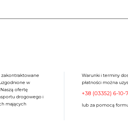
e zakontraktowane
Warunki i terminy do
 uzgodnione w
płatności można uzys
Naszą ofertę
+38 (03352) 6-10-
ansportu drogowego i
wych mających
lub za pomocą formu