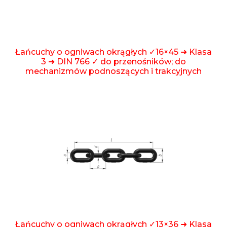
Łańcuchy o ogniwach okrągłych ✓16×45 ➜ Klasa
3 ➜ DIN 766 ✓ do przenośników; do
mechanizmów podnoszących i trakcyjnych
Łańcuchy o ogniwach okrągłych ✓13×36 ➜ Klasa