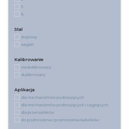
5
6
Stal
stopowy
węgiel
Kalibrowanie
nieskalibrowany
skalibrowany
Aplikacja
dla mechanizmów podnoszących
dla mechanizmów podnoszących i ciągnących
dla przenośników
do podnoszenia i przenoszenia ładunków