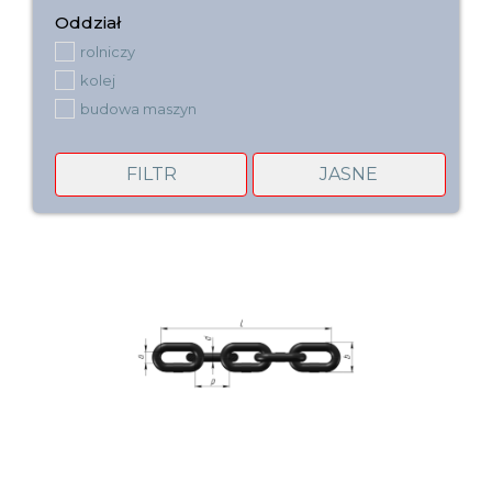
Oddział
rolniczy
kolej
budowa maszyn
FILTR
JASNE