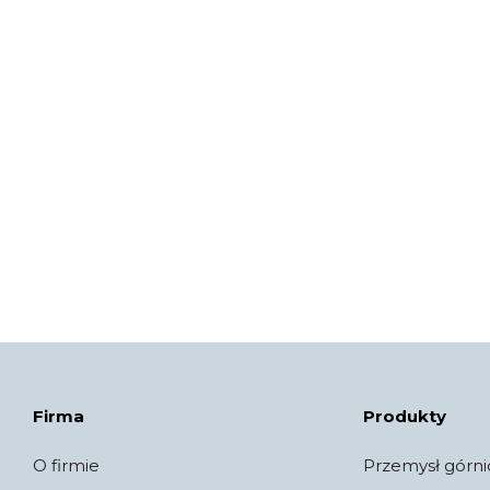
Firma
Produkty
O firmie
Przemysł górni