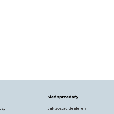
Sieć sprzedaży
czy
Jak zostać dealerem