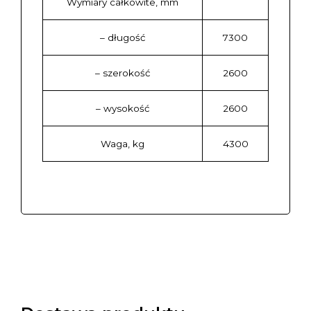
Wymiary całkowite, mm
– długość
7300
– szerokość
2600
– wysokość
2600
Waga, kg
4300