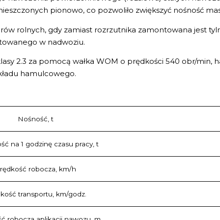
mieszczonych pionowo, co pozwoliło zwiększyć nośność mas
ów rolnych, gdy zamiast rozrzutnika zamontowana jest ty
towanego w nadwoziu.
lasy 2.3 za pomocą wałka WOM o prędkości 540 obr/min, ha
kładu hamulcowego.
Nośność, t
ć na 1 godzinę czasu pracy, t
rędkość robocza, km/h
kość transportu, km/godz.
ć robocza aplikacji nawozu, m