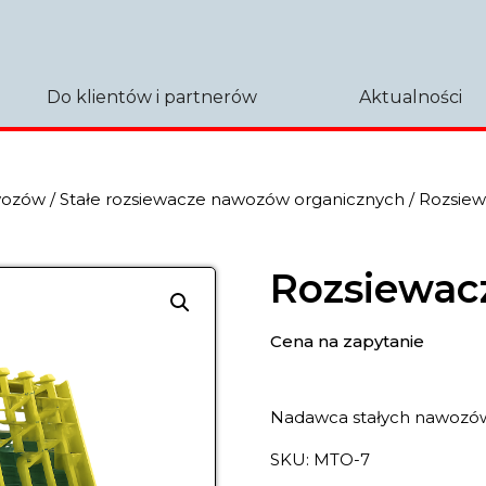
Do klientów i partnerów
Aktualności
awozów
/
Stałe rozsiewacze nawozów organicznych
/ Rozsie
Rozsiewa
Cena na zapytanie
Nadawca stałych nawozó
SKU:
МТО-7