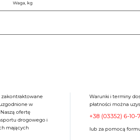
Waga, kg
e zakontraktowane
Warunki i terminy do
 uzgodnione w
płatności można uzys
Naszą ofertę
+38 (03352) 6-10-
ansportu drogowego i
wych mających
lub za pomocą formu