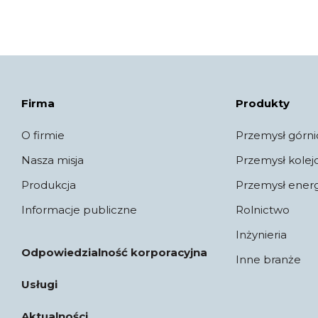
Firma
Produkty
O firmie
Przemysł górni
Nasza misja
Przemysł kole
Produkcja
Przemysł ener
Informacje publiczne
Rolnictwo
Inżynieria
Odpowiedzialność korporacyjna
Inne branże
Usługi
Aktualności