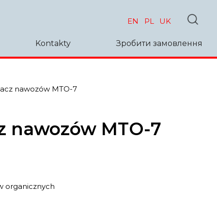
EN
PL
UK
Kontakty
Зробити замовлення
wacz nawozów MTO-7
cz nawozów MTO-7
w organicznych