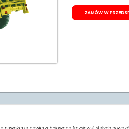
ZAMÓW W PRZEDS
ego nawożenia powierzchniowego (rozsiewu) stałych nawoz