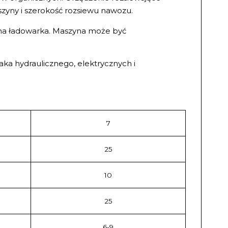
zyny i szerokość rozsiewu nawozu.
lna ładowarka. Maszyna może być
ka hydraulicznego, elektrycznych i
7
25
10
25
6-9