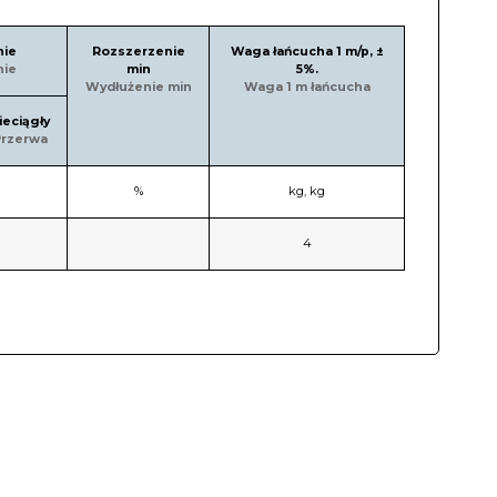
nie
Rozszerzenie
Waga łańcucha 1 m/p, ±
nie
min
5%.
Wydłużenie min
Waga 1 m łańcucha
ieciągły
rzerwa
%
kg, kg
4