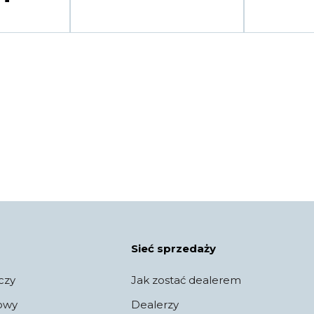
Sieć sprzedaży
czy
Jak zostać dealerem
jowy
Dealerzy