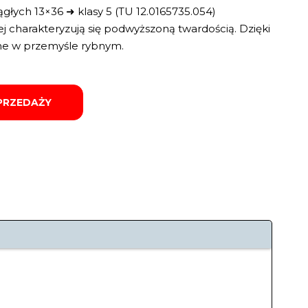
łych 13×36 ➜ klasy 5 (TU 12.0165735.054)
j charakteryzują się podwyższoną twardością. Dzięki
ne w przemyśle rybnym.
PRZEDAŻY