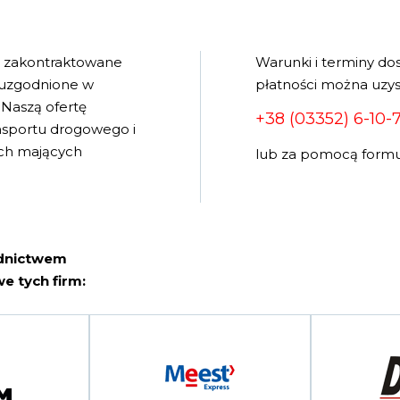
e zakontraktowane
Warunki i terminy do
 uzgodnione w
płatności można uzys
Naszą ofertę
+38 (03352) 6-10-
ansportu drogowego i
wych mających
lub za pomocą formu
ednictwem
e tych firm: