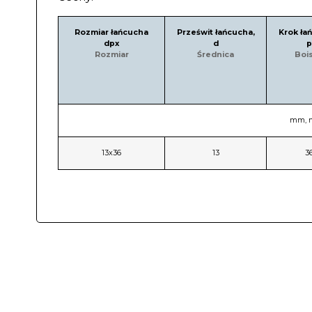
Rozmiar łańcucha
Prześwit łańcucha,
Krok ła
dpx
d
p
Rozmiar
Średnica
Boi
mm,
13х36
13
3