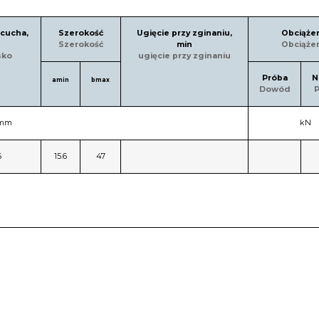
ńcucha,
Szerokość
Ugięcie przy zginaniu,
Obciąże
Szerokość
min
Obciąże
sko
ugięcie przy zginaniu
Próba
N
amin
bmax
Dowód
P
 mm
kN
6
15.6
47