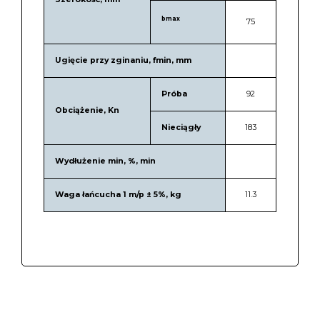
bmax
75
Ugięcie przy zginaniu, fmin, mm
Próba
92
Obciążenie, Kn
Nieciągły
183
Wydłużenie min, %, min
Waga łańcucha 1 m/p ± 5%, kg
11.3