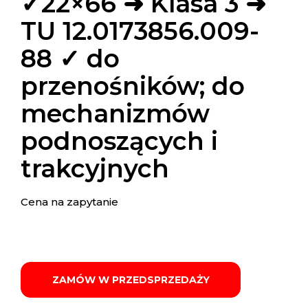
✓22×66 ➜ Klasa 3 ➜
TU 12.0173856.009-
88 ✓ do
przenośników; do
mechanizmów
podnoszących i
trakcyjnych
Cena na zapytanie
ZAMÓW W PRZEDSPRZEDAŻY