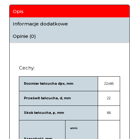
Opis
Informacje dodatkowe
Opinie (0)
Cechy:
Rozmiar łańcucha dpx, mm
22х66
Prześwit łańcucha, d, mm
22
Skok łańcucha, p, mm
66
amin
Szerokość, mm