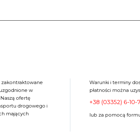
e zakontraktowane
Warunki i terminy do
 uzgodnione w
płatności można uzys
Naszą ofertę
+38 (03352) 6-10-
ansportu drogowego i
wych mających
lub za pomocą formu