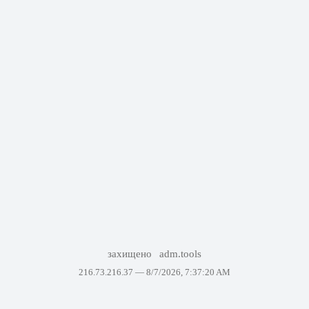
захищено
adm.tools
216.73.216.37 —
8/7/2026, 7:37:20 AM