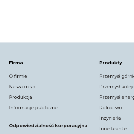
Firma
Produkty
O firmie
Przemysł górni
Nasza misja
Przemysł kole
Produkcja
Przemysł ener
Informacje publiczne
Rolnictwo
Inżynieria
Odpowiedzialność korporacyjna
Inne branże