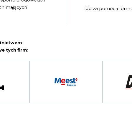
wych mających
lub za pomocą formu
ednictwem
e tych firm: