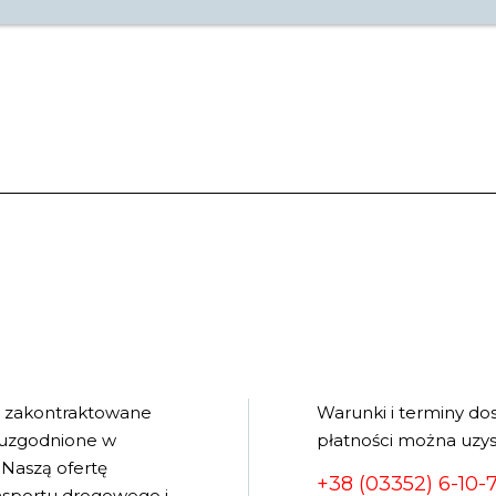
e zakontraktowane
Warunki i terminy do
 uzgodnione w
płatności można uzys
Naszą ofertę
+38 (03352) 6-10-
ansportu drogowego i