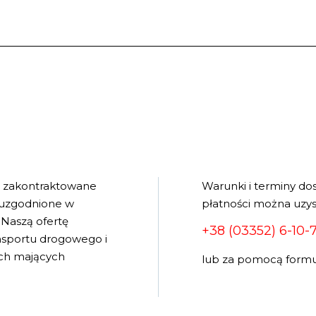
e zakontraktowane
Warunki i terminy do
 uzgodnione w
płatności można uzys
Naszą ofertę
+38 (03352) 6-10-
ansportu drogowego i
wych mających
lub za pomocą formu