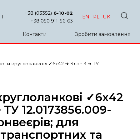
+38 (03352)
6-10-02
 1
EN
PL
UK
+38 050 911-56-63
Контакти
Зробити замовлення
юги круглоланкові ✓6х42 ➜ Клас 3 ➜ ТУ
руглоланкові ✓6х42
 ТУ 12.0173856.009-
онвеєрів; для
транспортних та