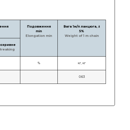
ення
Подовження
Вага 1м/п ланцюга, ±
min
5%
Elongation min
Weight of 1 m chain
озривне
Breaking
%
кг, кг
0.63