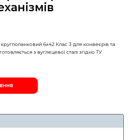
еханізмів
круглоланковий 6х42 Клас 3 для конвеєрів та
отовляється з вуглецевої сталі згідно ТУ
ЕННЯ