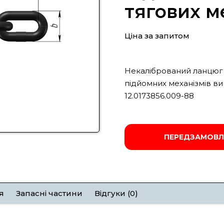
тягових м
Ціна за запитом
Некалібрований ланцюг 
підйомних механізмів виг
12.0173856.009-88
ПЕРЕДЗАМОВЛ
я
Запасні частини
Відгуки (0)