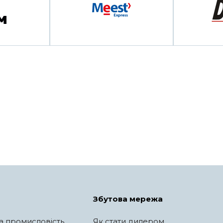
Збутова мережа
а промисловість
Як стати дилером