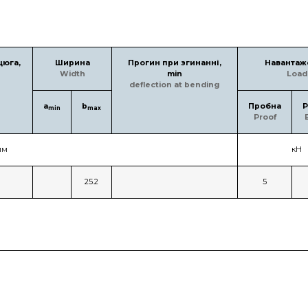
цюга,
Ширина
Прогин при згинанні,
Навантаж
Width
min
Load
deflection at bending
a
b
Пробна
Р
min
max
Proof
мм
кН
25.2
5