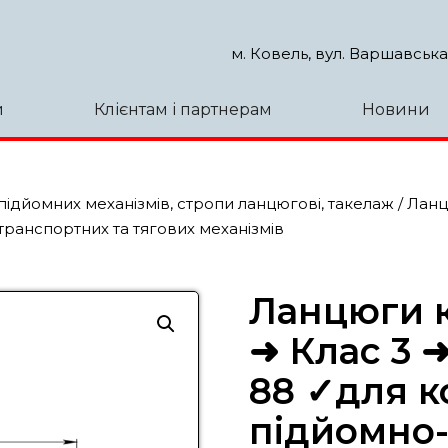
м. Ковель, вул. Варшавська
и
Клієнтам і партнерам
Новини
ідйомних механізмів, стропи ланцюгові, такелаж
/ Ланц
транспортних та тягових механізмів
Ланцюги к
➜ Клас 3 ➜
88 ✓для к
підйомно-