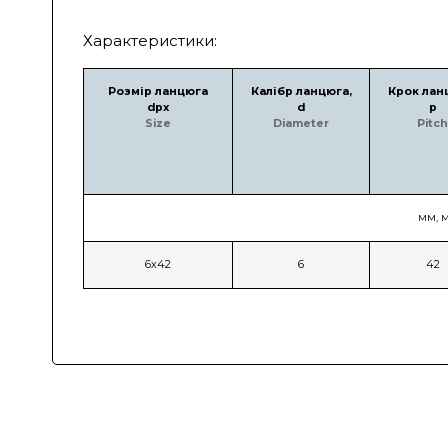
Характеристики:
Розмір ланцюга
Калібр ланцюга,
Крок лан
dpx
d
p
Size
Diameter
Pitch
мм, 
6х42
6
42