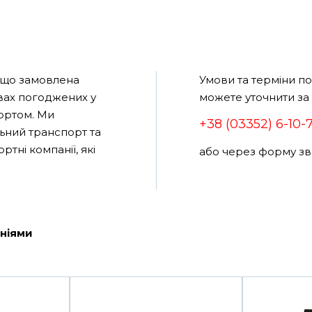
 що замовлена
Умови та терміни п
овах погоджених у
можете уточнити за
ортом. Ми
+38 (03352) 6-10-
ьний транспорт та
ортні компанії, які
або через форму зво
ніями