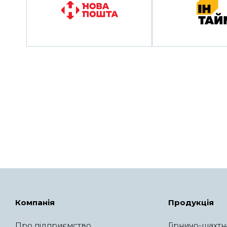
Компанія
Продукція
Про підприємство
Гірничо-шахтн