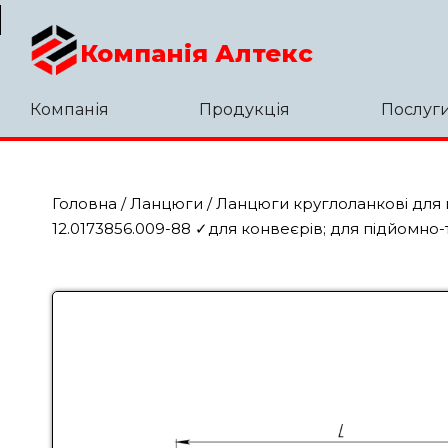
Компанія Алтекс
Компанія
Продукція
Послуг
Головна
/
Ланцюги
/
Ланцюги круглоланкові для п
12.0173856.009-88 ✓для конвеєрів; для підйомно-